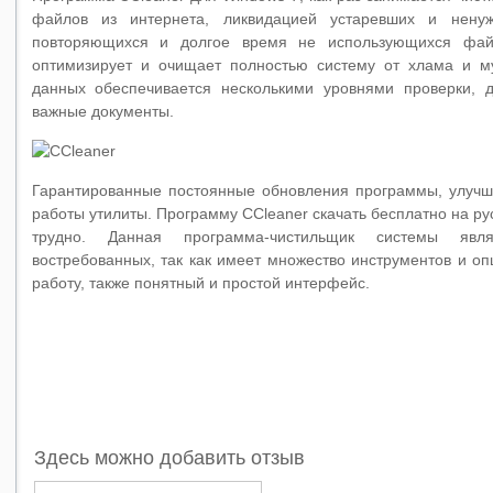
файлов из интернета, ликвидацией устаревших и нену
повторяющихся и долгое время не использующихся фа
оптимизирует и очищает полностью систему от хлама и м
данных обеспечивается несколькими уровнями проверки, 
важные документы.
Гарантированные постоянные обновления программы, улучш
работы утилиты. Программу CCleaner скачать бесплатно на ру
трудно. Данная программа-чистильщик системы яв
востребованных, так как имеет множество инструментов и о
работу, также понятный и простой интерфейс.
Версия 3.2
Совместимость Windows 7/Vista/XP
Загрузить ~ 3.7 мб
Здесь можно добавить отзыв