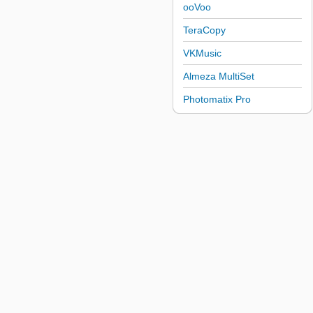
ooVoo
TeraCopy
VKMusic
Almeza MultiSet
Photomatix Pro