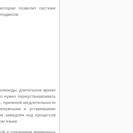
оторая позволит системе
подвисов.
 команды, длительное время
что нужно переустанавливать
ю, причиной медлительности
 ненужными и устаревшими
ым замедляя ход процессов
ом языке.
ткой и удалением временных