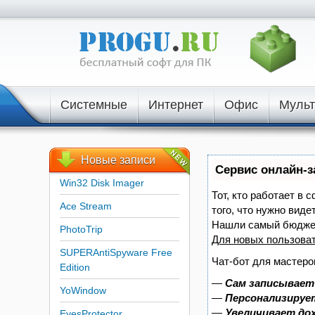
Системные
Интернет
Офис
Муль
Новые
записи
Сервис онлайн-з
Win32 Disk Imager
Тот, кто работает в 
Ace Stream
того, что нужно виде
Нашли самый бюджет
PhotoTrip
Для новых пользова
SUPERAntiSpyware Free
Чат-бот для мастеро
Edition
—
Сам записывает 
YoWindow
—
Персонализирует
—
Увеличивает до
EyesProtector