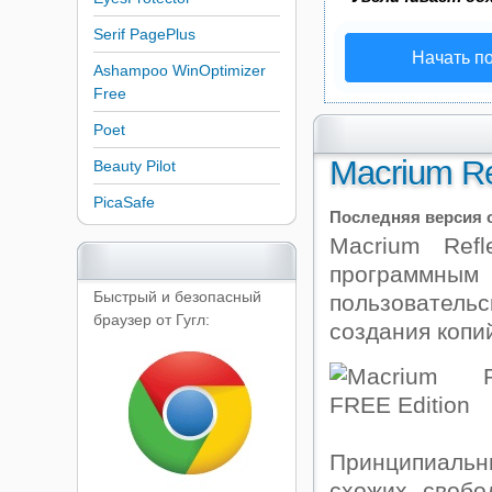
Serif PagePlus
Начать п
Ashampoo WinOptimizer
Free
Poet
Macrium Re
Beauty Pilot
PicaSafe
Последняя версия о
Macrium Refl
программн
Быстрый и безопасный
пользовател
браузер от Гугл:
создания копи
Принципиальны
схожих свобо