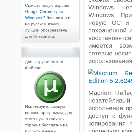
Скачать новую версию
Windows не
Google Chrome для
Windows. При
Windows 7
бесплатно и
новую ОС и 
на русском языке,
сохраненной 
лучший обозреватель
для Интернета.
восстановятс
имеется воз
сетевые носит
использования
Для загрузки torrent
файлов:
Macrium Refle
незатейлив
Используйте свежую
исполнение п
версию программы, для
доступ к фун
этого нужно скачать
копирования
торрент бесплатно на
процедуру ко
русском языке и