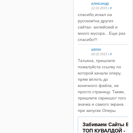
александр
12.02.2015 |
#
спасибо,искал на
русском!на других
сайтах- анлийский и
много мусора…Еще раз
спасибо!!!
admin
09.02.2015 |
#
Татьяна, пришлите
пожалуйста ссылку по
которой качали оперу,
прям вплоть до
конечного файла, не
просто страницу. Также,
пришлите скриншот того
значка и самого экрана
при запуске Оперы.
Забиваем Сайты В
ТОП КУВАЛДОЙ -