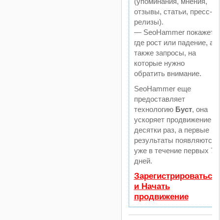
(упоминания, мнения,
отзывы, статьи, пресс-
релизы).
— SeoHammer покажет,
где рост или падение, а
также запросы, на
которые нужно
обратить внимание.
SeoHammer еще
предоставляет
технологию
Буст
, она
ускоряет продвижение в
десятки раз, а первые
результаты появляются
уже в течение первых 7
дней.
Зарегистрироваться
и Начать
продвижение