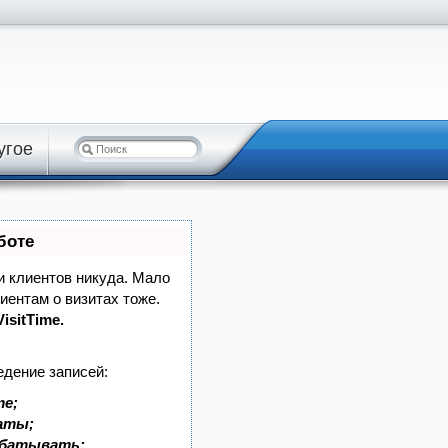
угое
боте
си клиентов никуда. Мало
лиентам о визитах тоже.
isitTime.
едение записей:
те;
латы;
абатывать;