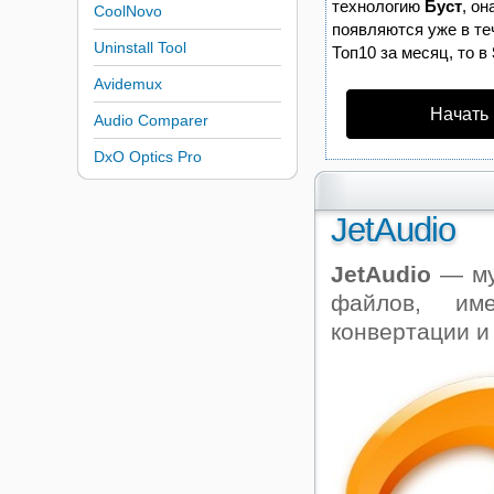
технологию
Буст
, о
CoolNovo
появляются уже в те
Uninstall Tool
Топ10 за месяц, то в
Avidemux
Начать
Audio Comparer
DxO Optics Pro
JetAudio
JetAudio
— му
файлов, им
конвертации и