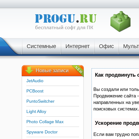
Системные
Интернет
Офис
Муль
Новые
записи
Как продвинуть 
JetAudio
Вы создали или тольк
PCBoost
Продвижение сайта –
PuntoSwitcher
направленных на уве
поисковых системах.
Light Alloy
Photo Collage Max
Ускорение прод
Spyware Doctor
Если вам трудно поп