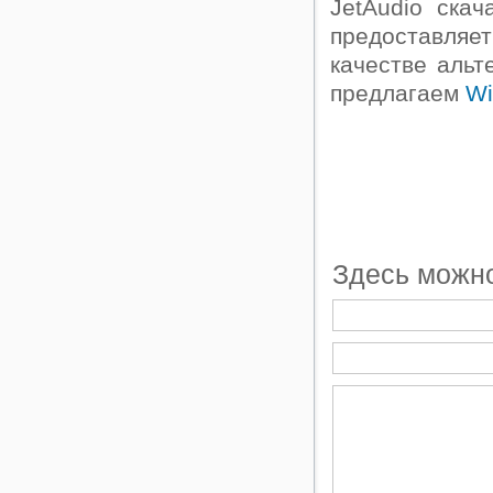
JetAudio ска
предоставляет
качестве альт
предлагаем
Wi
Версия 8
Совмести
Загрузит
Здесь можно