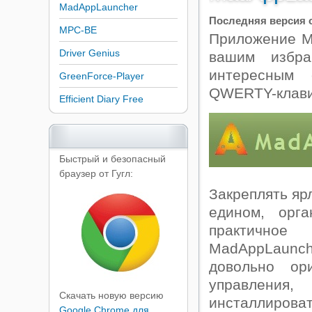
MadAppLauncher
Последняя версия о
MPC-BE
Приложение M
Driver Genius
вашим избра
интересным
GreenForce-Player
QWERTY-клави
Efficient Diary Free
Быстрый и безопасный
браузер от Гугл:
Закреплять яр
едином, орг
практичное
MadAppLaunc
довольно ор
управления
Скачать новую версию
инсталлирова
Google Chrome для