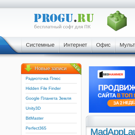
Системные
Интернет
Офис
Муль
Новые
записи
Радиоточка Плюс
Hidden File Finder
Google Планета Земля
Unity3D
BitMaster
Perfect365
MadAppLau