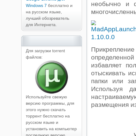
необычно и ф
Windows 7
бесплатно и
многочисленны
на русском языке,
лучший обозреватель
для Интернета.
Прикреплен
Для загрузки torrent
определенной
файлов:
избавляет по
отыскивать и
папки или за
Используя д
настраиваему
Используйте свежую
версию программы, для
размещения из
этого нужно скачать
торрент бесплатно на
русском языке и
установить на компьютер
последнюю версию