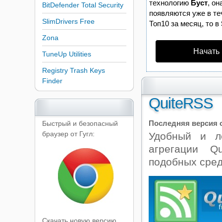
технологию
Буст
, о
BitDefender Total Security
появляются уже в те
SlimDrivers Free
Топ10 за месяц, то в
Zona
Начать
TuneUp Utilities
Registry Trash Keys
Finder
QuiteRSS
Последняя версия о
Быстрый и безопасный
браузер от Гугл:
Удобный и л
агрегации Q
подобных сред
Скачать новую версию