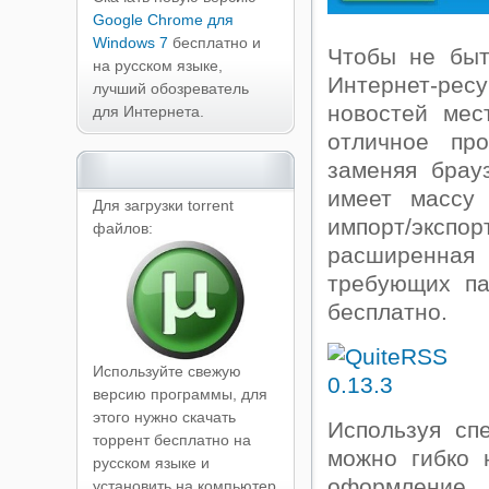
Google Chrome для
Windows 7
бесплатно и
Чтобы не быт
на русском языке,
Интернет-рес
лучший обозреватель
новостей мес
для Интернета.
отличное пр
заменяя брау
имеет массу 
Для загрузки torrent
импорт/эксп
файлов:
расширенная
требующих па
бесплатно.
Используйте свежую
версию программы, для
этого нужно скачать
Используя сп
торрент бесплатно на
можно гибко 
русском языке и
оформление 
установить на компьютер