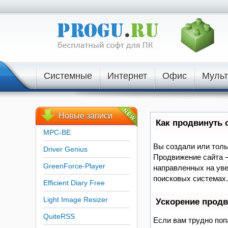
Системные
Интернет
Офис
Муль
Новые
записи
Как продвинуть 
MPC-BE
Вы создали или тольк
Driver Genius
Продвижение сайта –
GreenForce-Player
направленных на уве
поисковых системах.
Efficient Diary Free
Light Image Resizer
Ускорение прод
QuiteRSS
Если вам трудно поп